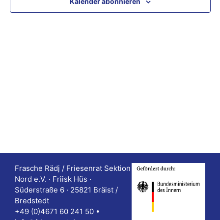
Kalender abonnieren
n
n
m
s
s
w
t
ä
t
a
h
a
l
l
l
e
t
t
n
u
u
.
n
n
g
g
A
e
Frasche Rädj / Friesenrat Sektion
n
Nord e.V. · Friisk Hüs ·
n
s
Süderstraße 6 · 25821 Bräist /
Bredstedt
S
i
+49 (0)4671 60 241 50 •