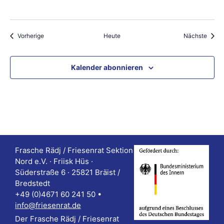
Veranstaltungen
Veran
Vorherige
Heute
Nächste
Kalender abonnieren
Frasche Rädj / Friesenrat Sektion
Nord e.V. · Friisk Hüs ·
Süderstraße 6 · 25821 Bräist /
Bredstedt
+49 (0)4671 60 241 50 •
info@friesenrat.de
Der Frasche Rädj / Friesenrat