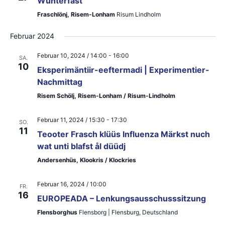
Wunterfäst
e
e
Fraschlönj, Risem-Lonham
Risum Lindholm
n
u
Februar 2024
-
n
Februar 10, 2024 / 14:00
-
16:00
SA.
N
d
10
Eksperimäntiir-eeftermadi | Experimentier-
a
Nachmittag
A
v
Risem Schölj, Risem-Lonham / Risum-Lindholm
n
i
s
Februar 11, 2024 / 15:30
-
17:30
SO.
g
11
Teooter Frasch klüüs Influenza Märkst nuch
i
a
wat unti blafst ål düüdj
c
Andersenhüs, Klookris / Klockries
t
h
i
Februar 16, 2024 / 10:00
FR.
t
16
o
EUROPEADA – Lenkungsausschusssitzung
e
Flensborghus
Flensborg | Flensburg, Deutschland
n