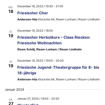
ä
t
a
Dezember 18, 2023 / 19:30
-
21:00
h
MO.
a
18
Friesischer Chor
l
l
l
Andersen-Hüs
Klockries 64, Risem-Lunham / Risum-Lindholm
e
t
t
n
u
Dezember 19, 2023 / 18:00
DI.
u
.
19
Friesischer Herbstkurs – Claas Riecken:
n
Friesische Weihnachten
n
g
Risem Schölj, Risem-Lonham / Risum-Lindholm
g
A
e
Dezember 19, 2023 / 19:00
-
20:00
n
DI.
19
Friesische Jugend-Theatergruppe für 8- bis
n
s
18-jährige
S
i
Andersen-Hüs
Klockries 64, Risem-Lunham / Risum-Lindholm
u
c
Januar 2024
h
c
Januar 27, 2024 / 19:00
-
23:30
SA.
t
h
27