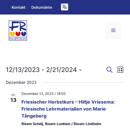
Zum
Kontakt
Dokumänte
Inhalt
springen
Menü
V
V
12/13/2023
 - 
2/21/2024
S
L
u
e
D
i
e
c
Dezember 2023
s
a
h
r
r
t
e
Dezember 13, 2023 / 18:00
t
e
MI.
a
a
13
Friesischer Herbstkurs – Hiltje Vriesema:
u
n
Friesische Lehrmaterialien von Marie
n
m
Tångeberg
s
s
w
Risem Schölj, Risem-Lonham / Risum-Lindholm
t