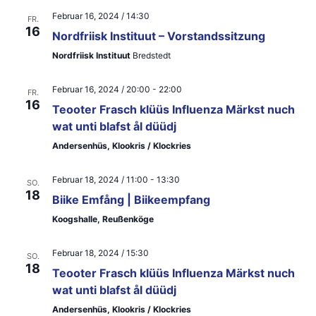
n
Februar 16, 2024 / 14:30
FR.
,
16
Nordfriisk Instituut – Vorstandssitzung
N
Nordfriisk Instituut
Bredstedt
a
Februar 16, 2024 / 20:00
-
22:00
FR.
16
v
Teooter Frasch klüüs Influenza Märkst nuch
wat unti blafst ål düüdj
i
Andersenhüs, Klookris / Klockries
g
Februar 18, 2024 / 11:00
-
13:30
a
SO.
18
Biike Emfång | Biikeempfang
t
Koogshalle, Reußenköge
i
Februar 18, 2024 / 15:30
SO.
o
18
Teooter Frasch klüüs Influenza Märkst nuch
n
wat unti blafst ål düüdj
Andersenhüs, Klookris / Klockries