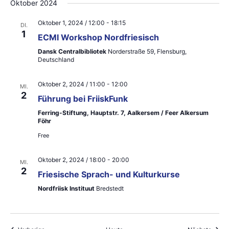
Oktober 2024
n
,
Oktober 1, 2024 / 12:00
-
18:15
DI.
1
ECMI Workshop Nordfriesisch
N
Dansk Centralbibliotek
Norderstraße 59, Flensburg,
a
Deutschland
v
Oktober 2, 2024 / 11:00
-
12:00
MI.
2
i
Führung bei FriiskFunk
Ferring-Stiftung, Hauptstr. 7, Aalkersem / Feer Alkersum
g
Föhr
a
Free
t
Oktober 2, 2024 / 18:00
-
20:00
MI.
i
2
Friesische Sprach- und Kulturkurse
o
Nordfriisk Instituut
Bredstedt
n