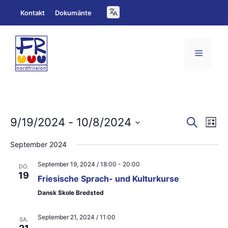
Zum
Kontakt
Dokumänte
Inhalt
springen
Menü
V
V
9/19/2024
 - 
10/8/2024
S
L
u
e
D
i
e
c
September 2024
s
a
h
r
r
t
e
September 19, 2024 / 18:00
-
20:00
t
e
DO.
a
a
19
Friesische Sprach- und Kulturkurse
u
n
n
Dansk Skole Bredsted
m
s
s
w
September 21, 2024 / 11:00
SA.
t