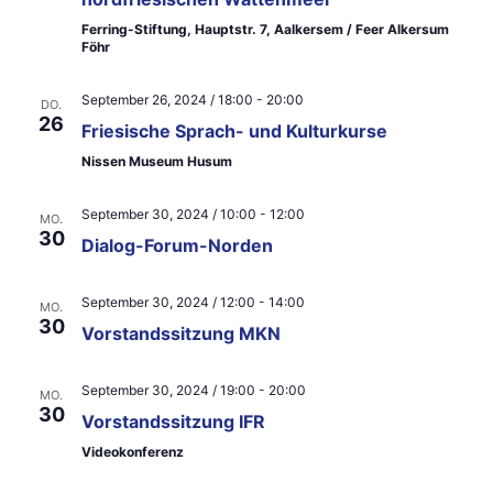
e
e
Ferring-Stiftung, Hauptstr. 7, Aalkersem / Feer Alkersum
Föhr
n
u
-
September 26, 2024 / 18:00
-
20:00
n
DO.
26
Friesische Sprach- und Kulturkurse
N
d
Nissen Museum Husum
a
A
v
September 30, 2024 / 10:00
-
12:00
MO.
n
30
i
Dialog-Forum-Norden
s
g
i
September 30, 2024 / 12:00
-
14:00
MO.
a
30
Vorstandssitzung MKN
c
t
h
September 30, 2024 / 19:00
-
20:00
i
MO.
30
Vorstandssitzung IFR
t
o
Videokonferenz
e
n