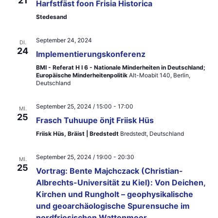
21
ä
t
Harfstfäst foon Frisia Historica
a
h
Stedesand
a
l
l
l
September 24, 2024
DI.
e
t
24
Implementierungskonferenz
t
n
u
BMI - Referat H I 6 - Nationale Minderheiten in Deutschland;
u
.
Europäische Minderheitenpolitik
Alt-Moabit 140, Berlin,
n
Deutschland
n
g
g
September 25, 2024 / 15:00
-
17:00
MI.
A
25
Frasch Tuhuupe önjt Friisk Hüs
e
n
Friisk Hüs, Bräist | Bredstedt
Bredstedt, Deutschland
n
s
September 25, 2024 / 19:00
-
20:30
S
MI.
i
25
Vortrag: Bente Majchczack (Christian-
u
c
Albrechts-Universität zu Kiel): Von Deichen,
h
Kirchen und Rungholt – geophysikalische
c
und geoarchäologische Spurensuche im
t
h
nordfriesischen Wattenmeer