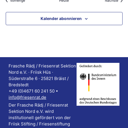
Veranstaltungen
Veran
Vorherige
Heute
Nächste
Kalender abonnieren
Frasche Rädj / Friesenrat Sektion
Nord e.V. · Friisk Hüs ·
Süderstraße 6 · 25821 Bräist /
Bredstedt
+49 (0)4671 60 241 50 •
info@friesenrat.de
Der Frasche Rädj / Friesenrat
Sektion Nord e.V. wird
institutionell gefördert von der
Friisk Stifting / Friesenstiftung