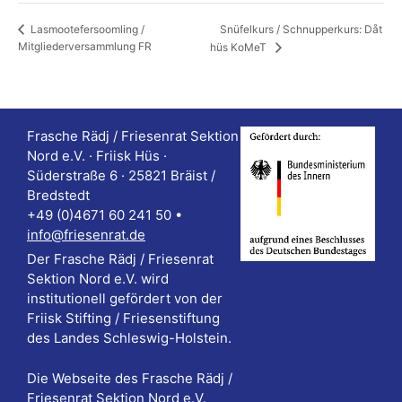
Snüfelkurs / Schnupperkurs: Dåt
Lasmootefersoomling /
Mitgliederversammlung FR
hüs KoMeT
Frasche Rädj / Friesenrat Sektion
Nord e.V. · Friisk Hüs ·
Süderstraße 6 · 25821 Bräist /
Bredstedt
+49 (0)4671 60 241 50 •
info@friesenrat.de
Der Frasche Rädj / Friesenrat
Sektion Nord e.V. wird
institutionell gefördert von der
Friisk Stifting / Friesenstiftung
des Landes Schleswig-Holstein.
Die Webseite des Frasche Rädj /
Friesenrat Sektion Nord e.V.