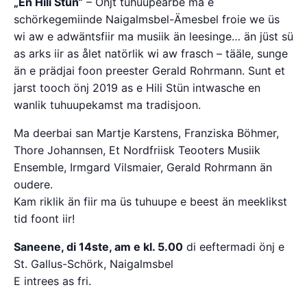
„En Hili Stün“
– Önjt tuhuupeårbe ma e
schörkegemiinde Naigalmsbel-Ämesbel froie we üs
wi aw e adwäntsfiir ma musiik än leesinge… än jüst sü
as arks iir as ålet natörlik wi aw frasch – tääle, sunge
än e prädjai foon preester Gerald Rohrmann. Sunt et
jarst tooch önj 2019 as e Hili Stün intwasche en
wanlik tuhuupekamst ma tradisjoon.
Ma deerbai san Martje Karstens, Franziska Böhmer,
Thore Johannsen, Et Nordfriisk Teooters Musiik
Ensemble, Irmgard Vilsmaier, Gerald Rohrmann än
oudere.
Kam riklik än fiir ma üs tuhuupe e beest än meeklikst
tid foont iir!
Saneene, di 14ste, am e kl. 5.00
di eeftermadi önj e
St. Gallus-Schörk, Naigalmsbel
E intrees as fri.