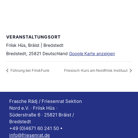
VERANSTALTUNGSORT
Friisk Hüs, Bräist | Bredstedt
Bredstedt
,
25821
Deutschland
Google Karte anzeigen
Führung bei FriiskFunk
Friesisch-Kurs am Nordfriisk Instituut
Frasche Rädj / Friesenrat Sektion
Nord e.V. · Friisk Hüs ·
Süderstraße 6 · 25821 Bräist /
Bredstedt
+49 (0)4671 60 241 50 •
info@friesenrat.de