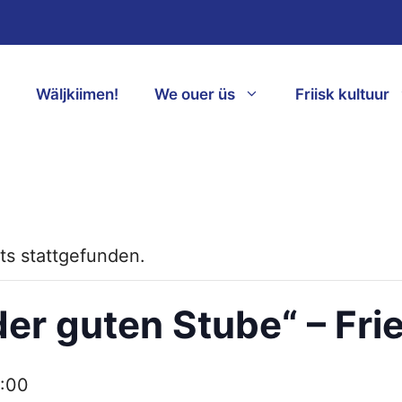
Wäljkiimen!
We ouer üs
Friisk kultuur
ts stattgefunden.
 der guten Stube“ – Fri
1:00