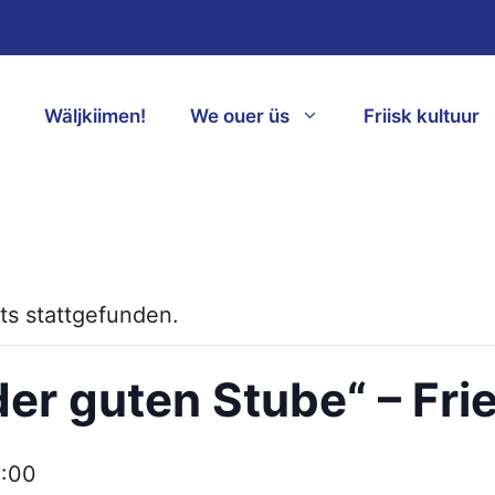
Wäljkiimen!
We ouer üs
Friisk kultuur
ts stattgefunden.
 der guten Stube“ – Fri
1:00