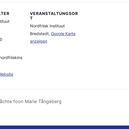
LTER
VERANSTALTUNGSOR
T
tituut
Nordfriisk Instituut
Bredstedt
,
Google Karte
0
anzeigen
ordfriiskins
Website
råchte foon Marie Tångeberg