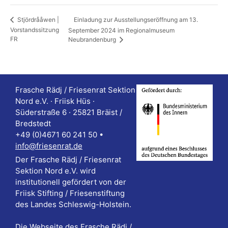
Einladung zur Ausstellungseröffnung am 13.
Stjördrååwen |
Vorstandssitzung
September 2024 im Regionalmuseum
FR
Neubrandenburg
Frasche Rädj / Friesenrat Sektion
Nord e.V. · Friisk Hüs ·
Süderstraße 6 · 25821 Bräist /
Bredstedt
+49 (0)4671 60 241 50 •
info@friesenrat.de
Der Frasche Rädj / Friesenrat
Sektion Nord e.V. wird
institutionell gefördert von der
Friisk Stifting / Friesenstiftung
des Landes Schleswig-Holstein.
Die Webseite des Frasche Rädj /