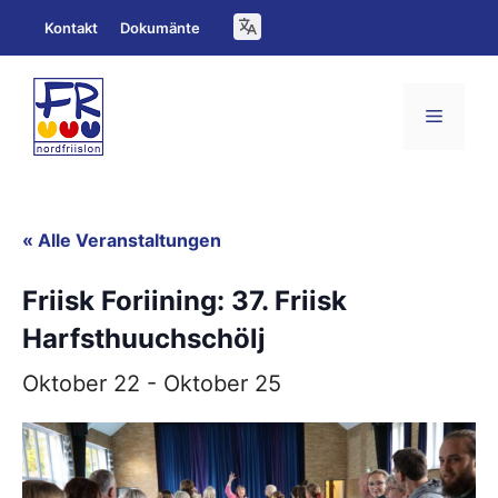
Zum
Kontakt
Dokumänte
Inhalt
springen
Menü
« Alle Veranstaltungen
Friisk Foriining: 37. Friisk
Harfsthuuchschölj
Oktober 22
-
Oktober 25