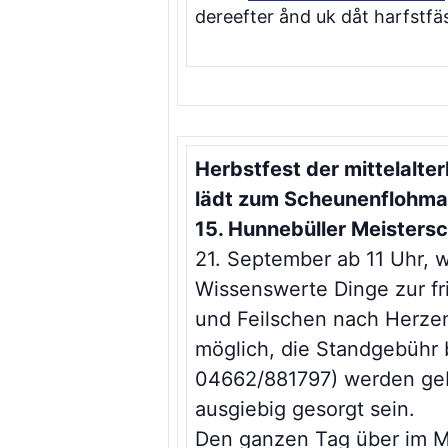
dereefter ånd uk dåt harfstfäs
Herbstfest der mittelalte
lädt zum Scheunenflohma
15. Hunnebüller Meistersc
21. September ab 11 Uhr, w
Wissenswerte Dinge zur fri
und Feilschen nach Herze
möglich, die Standgebühr
04662/881797) werden gebo
ausgiebig gesorgt sein.
Den ganzen Tag über im Mit