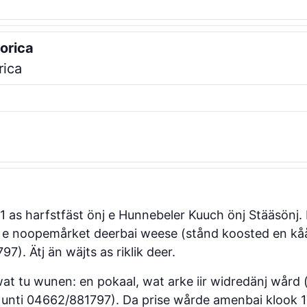
torica
rica
11 as harfstfäst önj e Hunnebeler Kuuch önj Stääsön
bai e noopemårket deerbai weese (stånd koosted en kå
). Ätj än wäjts as riklik deer.
 wat tu wunen: en pokaal, wat arke iir widredänj wår
unti 04662/881797). Da prise wårde amenbai klook 1