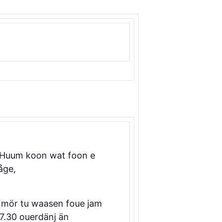
j. Huum koon wat foon e
åge,
d (mör tu waasen foue jam
7.30 ouerdänj än