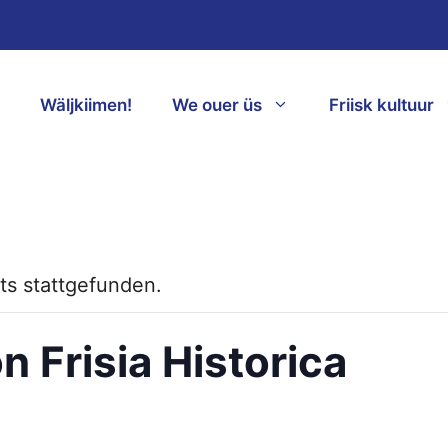
Wäljkiimen!
We ouer üs
Friisk kultuur
ts stattgefunden.
n Frisia Historica