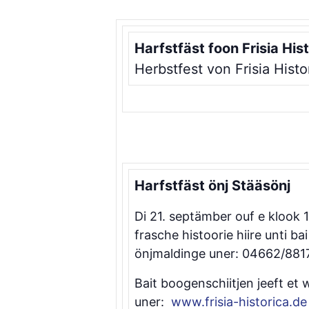
Harfstfäst foon Frisia His
Herbstfest von Frisia Histo
Harfstfäst önj Stääsönj
Di 21. septämber ouf e klook 
frasche histoorie hiire unti 
önjmaldinge uner: 04662/881797
Bait boogenschiitjen jeeft et
uner:
www.frisia-historica.de