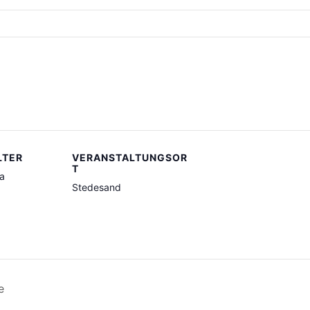
LTER
VERANSTALTUNGSOR
T
ca
Stedesand
e