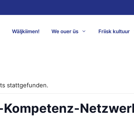
Wäljkiimen!
We ouer üs
Friisk kultuur
ts stattgefunden.
n-Kompetenz-Netzwe