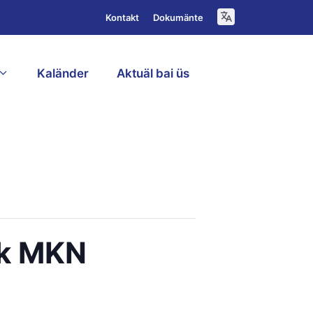
Kontakt
Dokumänte
Kaländer
Aktuäl bai üs
D
rk MKN