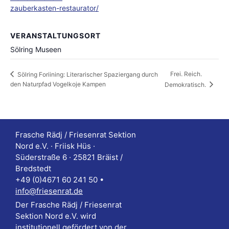
zauberkasten-restaurator/
VERANSTALTUNGSORT
Sölring Museen
Frei. Reich.
Sölring Foriining: Literarischer Spaziergang durch
den Naturpfad Vogelkoje Kampen
Demokratisch.
Frasche Rädj / Friesenrat Sektion
Nord e.V. · Friisk Hüs ·
Süderstraße 6 · 25821 Bräist /
Bredstedt
+49 (0)4671 60 241 50 •
info@friesenrat.de
Der Frasche Rädj / Friesenrat
Sektion Nord e.V. wird
institutionell gefördert von der