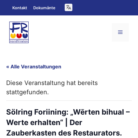
Zum
Kontakt
Dokumänte
Inhalt
springen
Menü
« Alle Veranstaltungen
Diese Veranstaltung hat bereits
stattgefunden.
Sölring Foriining: „Wērten bihual –
Werte erhalten“ | Der
Zauberkasten des Restaurators.