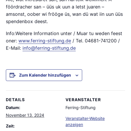
föördracher san – üüs uk uun a letst juaren –
amsonst, oober wi frööge üs, wan dü wat iin uun üüs
spendenbox deest.
Info:Weitere Information unter / Muar tu weden feest
oner:
www.ferring-stiftung.de
/ Tel. 04681-741200 /
E-Mail:
info@ferring-stiftung.de
Zum Kalender hinzufügen
DETAILS
VERANSTALTER
Datum:
Ferring-Stiftung
November 13, 2024
Veranstalter-Website
anzeigen
Zeit: