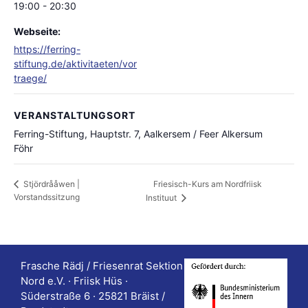
19:00 - 20:30
Webseite:
https://ferring-
stiftung.de/aktivitaeten/vor
traege/
VERANSTALTUNGSORT
Ferring-Stiftung, Hauptstr. 7, Aalkersem / Feer Alkersum
Föhr
Friesisch-Kurs am Nordfriisk
Stjördrååwen |
Vorstandssitzung
Instituut
Frasche Rädj / Friesenrat Sektion
Nord e.V. · Friisk Hüs ·
Süderstraße 6 · 25821 Bräist /