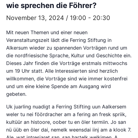
wie sprechen die Föhrer?
November 13, 2024 / 19:00
-
20:30
Mit neuen Themen und einer neuen
Veranstaltungszeit lädt die Ferring Stiftung in
Alkersum wieder zu spannenden Vorträgen rund um
die nordfriesische Sprache, Kultur und Geschichte ein.
Dieses Jahr finden die Vorträge erstmals mittwochs
um 19 Uhr statt. Alle Interessierten sind herzlich
willkommen, die Vorträge sind wie immer kostenfrei
und um eine kleine Spende am Ausgang wird
gebeten.
Uk juarling nuadigt a Ferring Stifting uun Aalkersem
weler tu nei föördracher am a fering an fresk spriik,
kultüür an histoore, oober tu en öler termiin. Jo san
nü üüb en öler dai, nemelk weensdai iinj am a klook 7.
Ale, wat intresiaret san, san hartelk welkimen. A