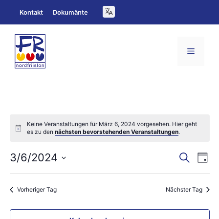
Zum
Kontakt
Dokumänte
Inhalt
springen
Menü
Keine Veranstaltungen für März 6, 2024 vorgesehen. Hier geht
N
es zu den
nächsten bevorstehenden Veranstaltungen
.
o
t
V
V
i
3/6/2024
S
T
c
u
e
e
D
a
e
c
g
a
h
r
r
Vorheriger Tag
Nächster Tag
e
t
a
a
u