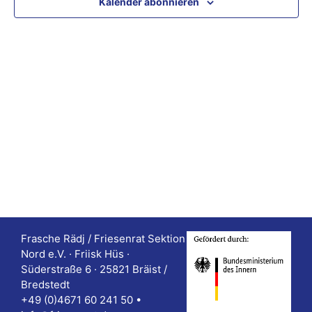
Kalender abonnieren
n
n
m
s
s
w
t
ä
t
a
h
a
l
l
l
e
t
t
n
u
u
.
n
n
g
g
A
e
Frasche Rädj / Friesenrat Sektion
n
Nord e.V. · Friisk Hüs ·
n
s
Süderstraße 6 · 25821 Bräist /
Bredstedt
S
i
+49 (0)4671 60 241 50 •