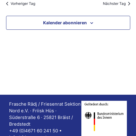
ä
t
Vorheriger Tag
Nächster Tag
a
h
a
l
l
l
Kalender abonnieren
e
t
t
n
u
u
.
n
n
g
g
A
e
n
n
s
S
i
Frasche Rädj / Friesenrat Sektion
u
c
Nord e.V. · Friisk Hüs ·
Süderstraße 6 · 25821 Bräist /
h
c
Bredstedt
+49 (0)4671 60 241 50 •
t
h