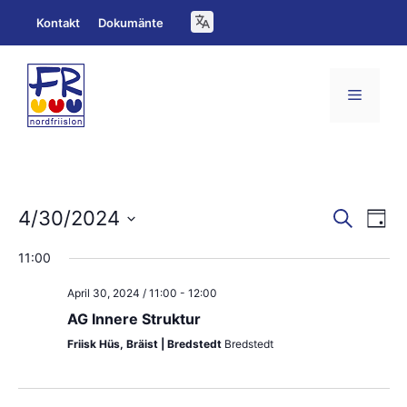
Zum
Kontakt
Dokumänte
Inhalt
springen
Menü
V
V
4/30/2024
S
T
u
e
D
a
e
c
11:00
g
a
h
r
r
e
April 30, 2024 / 11:00
-
12:00
t
a
a
AG Innere Struktur
u
n
n
Friisk Hüs, Bräist | Bredstedt
Bredstedt
m
s
s
w
t