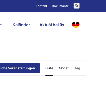
Kontakt
Dokumänte
Kaländer
Aktuäl bai üs
D
V
uche Veranstaltungen
Liste
Monat
Tag
e
r
a
n
s