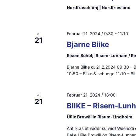
S
g
Nordfraschlönj | Nordfriesland
u
e
b
c
e
Februar 21, 2024 / 9:30
-
11:10
MI.
h
21
n
Bjarne Biike
.
e
Risem Schölj, Risem-Lonham / R
S
u
Bjarne Biike d. 21.2.2024 09:30 
u
10:50 – Biike & schunge 11:10 – Bit
n
c
h
d
Februar 21, 2024 / 18:00
e
MI.
21
A
BIIKE – Risem-Lunh
n
a
n
Üüle Browäi in Risum-Lindholm
c
s
Äntlik as et wider sü wid! Weensdi
h
Bai e Üüle Browäi ön Risem-Lunham 