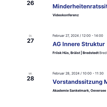
26
S
Minderheitenratssi
g
c
Videokonferenz
a
h
l
t
ü
Februar 27, 2024 / 12:00
-
14:00
DI.
i
27
s
AG Innere Struktur
o
s
Friisk Hüs, Bräist | Bredstedt
Bred
e
n
l
w
Februar 28, 2024 / 10:00
-
11:30
MI.
o
28
Vorstandssitzung
r
t
Akademie Sankelmark, Oeversee
.