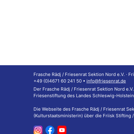
Frasche Rädj / Friesenrat Sektion Nord e.V. · Fr
+49 (0)4671 60 241 50 •
info@friesenrat.de
Der Frasche Rädj / Friesenrat Sektion Nord e.V. w
Friesenstiftung des Landes Schleswig-Holstein
Die Webseite des Frasche Rädj / Friesenrat Se
(Kulturstaatsministerin) über die Friisk Stifting