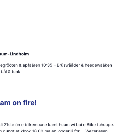
isum-Lindholm
– Begrööten & apfäären 10:35 – Brüswååder & heedewääken
 bål & tunk
am on fire!
 di 21ste ön e biikemoune kamt huum wi bai e Biike tuhuupe.
gungt et klook 18.00 ma en loogeriilj for ...
Weiterlesen