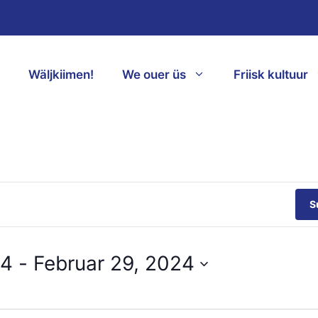
Wäljkiimen!
We ouer üs
Friisk kultuur
S
24
 - 
Februar 29, 2024