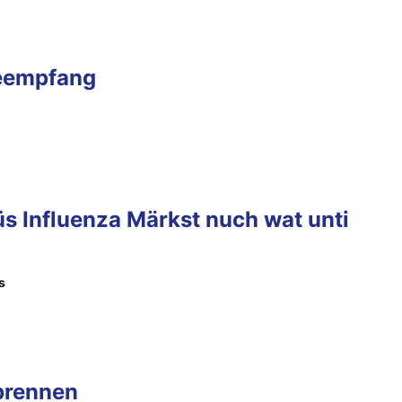
keempfang
üs Influenza Märkst nuch wat unti
s
ebrennen