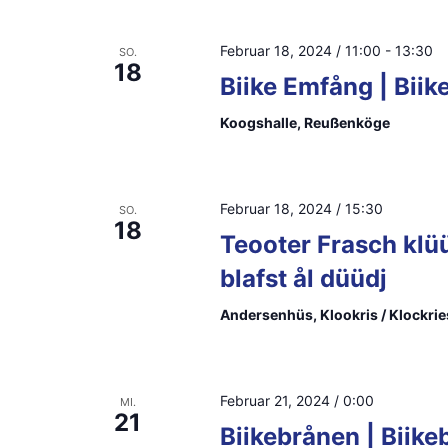
c
t
s
h
u
Februar 18, 2024 / 11:00
-
13:30
SO.
18
t
l
m
Biike Emfång | Bii
ü
w
a
Koogshalle, Reußenköge
s
ä
l
s
h
e
l
t
Februar 18, 2024 / 15:30
SO.
l
e
18
u
Teooter Frasch klü
w
n
blafst ål düüdj
n
o
.
r
Andersenhüs, Klookris / Klockrie
g
t
e
e
Februar 21, 2024 / 0:00
i
MI.
n
21
Biikebrånen | Biik
n