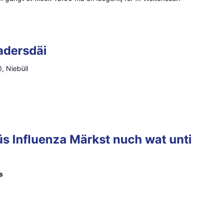
adersdäi
0, Niebüll
üs Influenza Märkst nuch wat unti
s