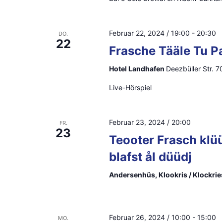
i
V
e
c
Februar 22, 2024 / 19:00
-
20:30
DO.
r
22
h
Frasche Tääle Tu P
a
n
t
Hotel Landhafen
Deezbüller Str. 7
s
Live-Hörspiel
e
t
n
a
Februar 23, 2024 / 20:00
FR.
l
23
,
Teooter Frasch klü
t
N
blafst ål düüdj
u
n
a
Andersenhüs, Klookris / Klockrie
g
v
e
i
n
Februar 26, 2024 / 10:00
-
15:00
MO.