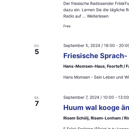
Der friesische Radiosender FriiskFun
dazu ein. Lernen Sie die tägliche
Radio auf ...
Weiterlesen
Free
September 5, 2024 / 18:00
-
20:0
DO.
5
Friesische Sprach-
Hans-Momsen-Haus, Foortoft / F
Hans Momsen - Sein Leben und Wi
September 7, 2024 / 10:00
-
13:00
SA.
7
Huum wal kooge ä
Risem Schölj, Risem-Lonham / R
E Friisk Foriining lååsiet in tu ko