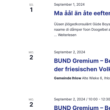
i
V
September 1, 2024
SO.
1
e
Ma åål än åte eefte
c
r
h
Üüsen jöögedkonsulänt Güde Boysen
a
naame di dåmper foon Doogelbel a
n
t
...
Weiterlesen
s
e
t
September 2, 2024
MO.
n
a
2
BUND Gremium – Be
l
,
der friesischen Vo
t
N
u
Gemeinde Ihlow
Alte Wieke 6, Ihl
n
a
g
v
September 2, 2024 / 10:00
-
12:3
e
MO.
2
i
BUND Gremium – Be
n