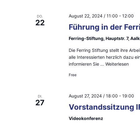
c
t
s
h
u
August 22, 2024 / 11:00
-
12:00
DO.
22
t
l
m
Führung in der Ferr
ü
w
a
Ferring-Stiftung, Hauptstr. 7, Aa
s
ä
l
Die Ferring Stiftung stellt ihre Ar
s
h
alle Interessierten herzlich dazu e
e
l
t
informieren Sie ...
Weiterlesen
l
e
u
Free
w
n
n
o
.
August 27, 2024 / 18:00
-
19:00
DI.
r
g
27
Vorstandssitzung I
t
e
e
Videokonferenz
i
n
n