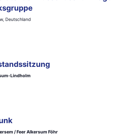
lksgruppe
ow, Deutschland
standssitzung
isum-Lindholm
Funk
lkersem / Feer Alkersum Föhr