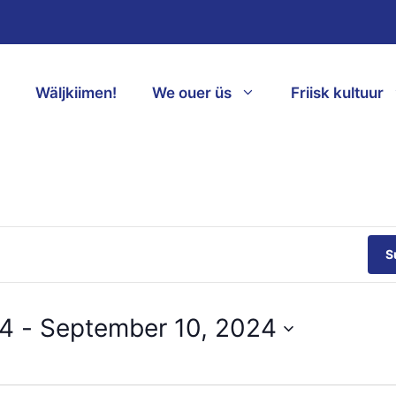
Wäljkiimen!
We ouer üs
Friisk kultuur
S
24
 - 
September 10, 2024