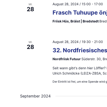
S
g
August 28, 2024 / 15:00
-
17:00
MI.
28
u
e
Frasch Tuhuupe önj
b
c
Friisk Hüs, Bräist | Bredstedt
Bred
e
h
n
.
e
August 28, 2024 / 19:30
-
21:00
MI.
28
S
32. Nordfriesische
u
u
Nordfriisk Futuur
Süderstr. 30, B
n
c
h
Seit wann gibt's denn hier Löffler?
d
Ulrich Schmölcke (LEIZA-ZBSA, Sc
e
A
Der Eintritt ist frei, um eine Spende wird
n
a
n
September 2024
c
s
h