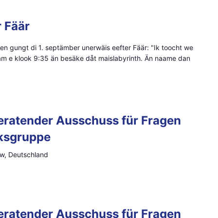
r Fäär
 gungt di 1. septämber unerwäis eefter Fäär: "Ik toocht we
m e klook 9:35 än besäke dåt maislabyrinth. Än naame dan
ratender Ausschuss für Fragen
lksgruppe
ow, Deutschland
0
ratender Ausschuss für Fragen