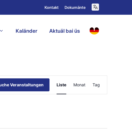
Kontakt
Dokumänte
Kaländer
Aktuäl bai üs
D
V
uche Veranstaltungen
Liste
Monat
Tag
e
r
a
n
s