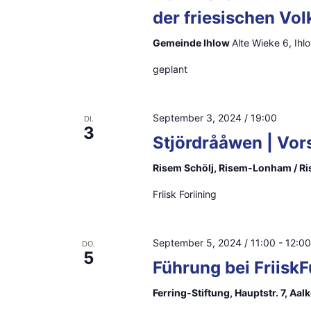
S
der friesischen Vo
g
c
Gemeinde Ihlow
Alte Wieke 6, Ihl
a
h
geplant
l
t
ü
i
s
September 3, 2024 / 19:00
DI.
3
o
s
Stjördrååwen | Vor
e
n
Risem Schölj, Risem-Lonham / R
l
Friisk Foriining
w
o
r
September 5, 2024 / 11:00
-
12:00
DO.
5
t
Führung bei Friisk
.
Ferring-Stiftung, Hauptstr. 7, Aa