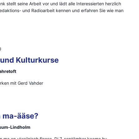
k stellt seine Arbeit vor und lädt alle Interessierten herzlich
 Redaktions- und Radioarbeit kennen und erfahren Sie wie man
0
 und Kulturkurse
ahretoft
rken mit Gerd Vahder
n ma-ääse?
isum-Lindholm
ogen ma en ukraiinisch floose. Di 7. septämber kaame hu