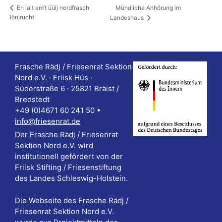
Mündliche Anhörung im
En lait am’t üülj nordfrasch
lönjrucht
Landeshaus
Frasche Rädj / Friesenrat Sektion
Nord e.V. · Friisk Hüs ·
Süderstraße 6 · 25821 Bräist /
Bredstedt
+49 (0)4671 60 241 50 •
info@friesenrat.de
Der Frasche Rädj / Friesenrat
Sektion Nord e.V. wird
institutionell gefördert von der
Friisk Stifting / Friesenstiftung
des Landes Schleswig-Holstein.
Die Webseite des Frasche Rädj /
Friesenrat Sektion Nord e.V.