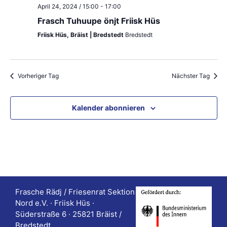
ä
t
April 24, 2024 / 15:00
-
17:00
a
h
a
Frasch Tuhuupe önjt Friisk Hüs
l
l
Friisk Hüs, Bräist | Bredstedt
Bredstedt
l
e
t
t
n
u
u
.
Vorheriger Tag
Nächster Tag
n
n
g
Kalender abonnieren
g
A
e
n
n
s
S
i
u
c
Frasche Rädj / Friesenrat Sektion
h
c
Nord e.V. · Friisk Hüs ·
Süderstraße 6 · 25821 Bräist /
t
h
Bredstedt