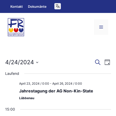
Zum
Kontakt
Dokumänte
Inhalt
springen
Menü
V
V
4/24/2024
S
T
u
e
D
a
e
c
Laufend
g
a
h
r
r
e
April 23, 2024 / 0:00
-
April 26, 2024 / 0:00
t
a
a
Jahrestagung der AG Non-Kin-State
u
n
n
Lübbenau
m
s
s
w
15:00
t