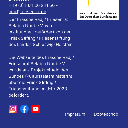
e
+49 (0)4671 60 241 50 •
e
info@friesenrat.de
n
u
Der Frasche Rädj / Friesenrat
-
Sektion Nord e.V. wird
n
institutionell gefördert von der
N
d
Friisk Stifting / Friesenstiftung
a
des Landes Schleswig-Holstein.
A
v
Die Webseite des Frasche Rädj /
n
i
Friesenrat Sektion Nord e.V.
s
wurde aus Projektmitteln des
g
Bundes (Kulturstaatsministerin)
i
über die Friisk Stifting /
a
Friesenstiftung im Jahr 2023
c
t
gefördert.
h
i
t
o
Impräsum
Dooteschööl
e
n