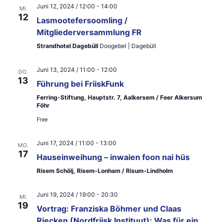
Juni 12, 2024 / 12:00
-
14:00
e
MI.
e
12
Lasmootefersoomling /
n
u
Mitgliederversammlung FR
-
Strandhotel Dagebüll
Doogebel | Dagebüll
n
N
d
Juni 13, 2024 / 11:00
-
12:00
DO.
a
13
A
Führung bei FriiskFunk
v
Ferring-Stiftung, Hauptstr. 7, Aalkersem / Feer Alkersum
n
Föhr
i
s
Free
g
i
a
Juni 17, 2024 / 11:00
-
13:00
MO.
17
c
Hauseinweihung – inwaien foon nai hüs
t
Risem Schölj, Risem-Lonham / Risum-Lindholm
h
i
t
o
Juni 19, 2024 / 19:00
-
20:30
MI.
19
e
Vortrag: Franziska Böhmer und Claas
n
Riecken (Nordfriisk Instituut): Was für ein