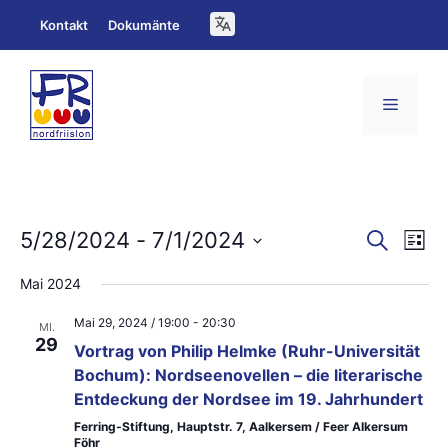
Zum
Kontakt
Dokumänte
Inhalt
springen
Menü
V
V
5/28/2024
 - 
7/1/2024
S
L
u
e
D
i
e
c
Mai 2024
s
a
h
r
r
t
e
Mai 29, 2024 / 19:00
-
20:30
t
e
MI.
a
a
29
Vortrag von Philip Helmke (Ruhr-Universität
u
n
Bochum): Nordseenovellen – die literarische
n
m
Entdeckung der Nordsee im 19. Jahrhundert
s
s
w
Ferring-Stiftung, Hauptstr. 7, Aalkersem / Feer Alkersum
t
Föhr