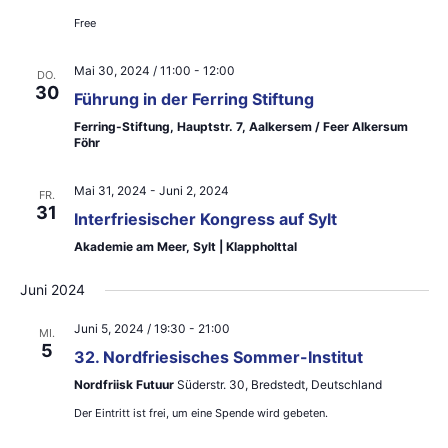
ä
t
a
Free
h
a
l
l
Mai 30, 2024 / 11:00
-
12:00
l
DO.
e
30
t
Führung in der Ferring Stiftung
t
n
u
Ferring-Stiftung, Hauptstr. 7, Aalkersem / Feer Alkersum
Föhr
u
.
n
n
Mai 31, 2024
-
Juni 2, 2024
g
FR.
31
Interfriesischer Kongress auf Sylt
g
A
Akademie am Meer, Sylt | Klappholttal
e
n
Juni 2024
n
s
S
i
Juni 5, 2024 / 19:30
-
21:00
MI.
5
32. Nordfriesisches Sommer-Institut
u
c
Nordfriisk Futuur
Süderstr. 30, Bredstedt, Deutschland
h
c
Der Eintritt ist frei, um eine Spende wird gebeten.
t
h