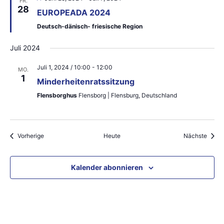
FR.
e
28
EUROPEADA 2024
r
v
Deutsch-dänisch- friesische Region
o
r
g
Juli 2024
e
h
Juli 1, 2024 / 10:00
-
12:00
MO.
o
1
b
Minderheitenratssitzung
e
n
Flensborghus
Flensborg | Flensburg, Deutschland
Veranstaltungen
Veran
Vorherige
Heute
Nächste
Kalender abonnieren