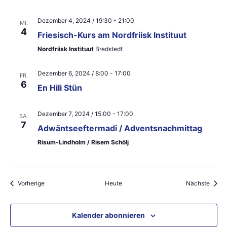
n
Dezember 4, 2024 / 19:30
-
21:00
,
MI.
4
Friesisch-Kurs am Nordfriisk Instituut
N
Nordfriisk Instituut
Bredstedt
a
Dezember 6, 2024 / 8:00
-
17:00
v
FR.
6
En Hili Stün
i
g
Dezember 7, 2024 / 15:00
-
17:00
SA.
7
Adwäntseeftermadi / Adventsnachmittag
a
Risum-Lindholm / Risem Schölj
t
i
Veranstaltungen
Veran
Vorherige
Heute
Nächste
o
n
Kalender abonnieren