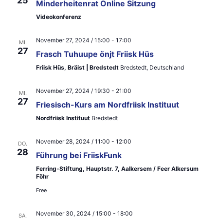
25
ä
t
Minderheitenrat Online Sitzung
a
h
Videokonferenz
a
l
l
l
November 27, 2024 / 15:00
-
17:00
MI.
e
t
27
Frasch Tuhuupe önjt Friisk Hüs
t
n
u
Friisk Hüs, Bräist | Bredstedt
Bredstedt, Deutschland
u
.
n
n
November 27, 2024 / 19:30
-
21:00
MI.
g
27
Friesisch-Kurs am Nordfriisk Instituut
g
A
Nordfriisk Instituut
Bredstedt
e
n
n
November 28, 2024 / 11:00
-
12:00
s
DO.
28
Führung bei FriiskFunk
S
i
Ferring-Stiftung, Hauptstr. 7, Aalkersem / Feer Alkersum
u
c
Föhr
Free
h
c
t
h
November 30, 2024 / 15:00
-
18:00
SA.