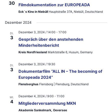
30
e
Filmdokumentation zur EUROPEADA
e
Eck`s Kino in Niebüll
Hauptstraße 37A, Niebüll, Deutschland
n
u
-
Dezember 2024
n
N
Dezember 3, 2024 / 14:00
-
17:00
d
DI.
3
a
Gespräch über den anstehenden
A
Minderheitenbericht
v
n
Kreis Nordfriesland
Marktstraße 6, Husum, Germany
i
s
g
Dezember 3, 2024 / 19:30
DI.
i
3
Dokumentarfilm “ALL IN – The becoming of
a
Europeada 2024”
c
t
Flensborghus
Flensborg | Flensburg, Deutschland
h
i
t
Dezember 4, 2024 / 9:00
-
11:00
MI.
o
4
Mitgliederversammlung MKN
e
n
Akademie Sankelmark, Oeversee