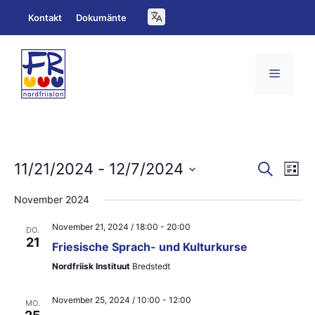
Zum
Kontakt
Dokumänte
Inhalt
springen
Menü
V
V
11/21/2024
 - 
12/7/2024
S
L
u
e
D
i
e
c
November 2024
s
a
h
r
r
t
e
November 21, 2024 / 18:00
-
20:00
t
e
DO.
a
a
21
Friesische Sprach- und Kulturkurse
u
n
n
Nordfriisk Instituut
Bredstedt
m
s
s
w
November 25, 2024 / 10:00
-
12:00
MO.
t