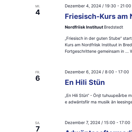
S
Dezember 4, 2024 / 19:30
-
21:00
MI.
g
4
c
Friesisch-Kurs am N
a
h
Nordfriisk Instituut
Bredstedt
l
t
„Friesisch in der guten Stube“ sta
ü
Kurs am Nordfriisk Instituut in Bre
i
s
Fortgeschrittene gemeinsam in ...
W
o
s
e
n
Dezember 6, 2024 / 8:00
-
17:00
FR.
l
6
En Hili Stün
w
o
„En Hili Stün“ - Önjt tuhuupeårbe
e adwäntsfiir ma musiik än leesinge..
r
t
.
Dezember 7, 2024 / 15:00
-
17:00
SA.
7