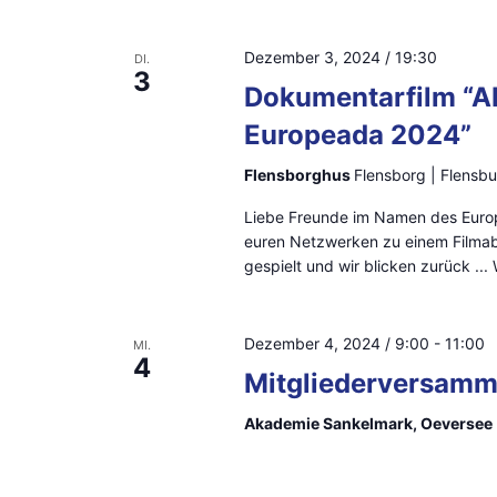
i
V
e
Dezember 3, 2024 / 19:30
c
DI.
3
r
Dokumentarfilm “AL
h
a
Europeada 2024”
n
t
Flensborghus
Flensborg | Flensb
s
e
t
Liebe Freunde im Namen des Euro
euren Netzwerken zu einem Filmab
n
a
gespielt und wir blicken zurück ...
l
,
t
N
Dezember 4, 2024 / 9:00
-
11:00
MI.
u
4
Mitgliederversam
n
a
g
Akademie Sankelmark, Oeversee
v
e
i
n