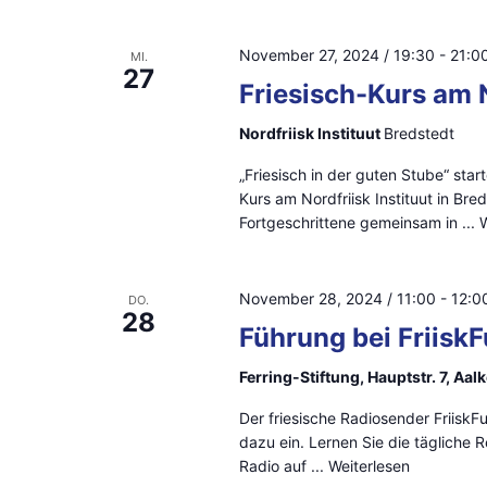
c
t
s
h
u
November 27, 2024 / 19:30
-
21:0
MI.
27
t
l
m
Friesisch-Kurs am N
ü
w
a
Nordfriisk Instituut
Bredstedt
s
ä
l
„Friesisch in der guten Stube“ sta
s
h
Kurs am Nordfriisk Instituut in Bre
e
l
t
Fortgeschrittene gemeinsam in ...
W
l
e
u
w
n
November 28, 2024 / 11:00
-
12:0
DO.
n
o
.
28
Führung bei Friisk
r
g
t
Ferring-Stiftung, Hauptstr. 7, Aa
e
e
Der friesische Radiosender FriiskFun
i
n
dazu ein. Lernen Sie die tägliche
Radio auf ...
Weiterlesen
n