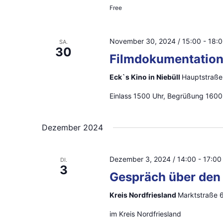
S
g
Free
u
e
b
c
November 30, 2024 / 15:00
-
18:
SA.
30
e
Filmdokumentatio
h
n
Eck`s Kino in Niebüll
Hauptstraße 
.
e
Einlass 1500 Uhr, Begrüßung 1600 
S
u
u
n
c
Dezember 2024
h
d
e
Dezember 3, 2024 / 14:00
-
17:00
DI.
A
3
n
Gespräch über den
a
n
Kreis Nordfriesland
Marktstraße 
c
s
im Kreis Nordfriesland
h