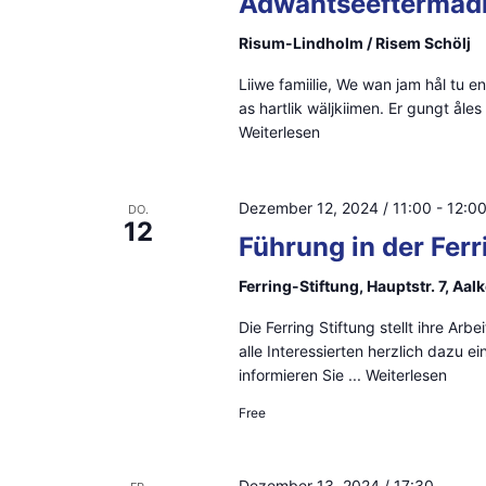
Adwäntseeftermadi
Risum-Lindholm / Risem Schölj
Liiwe famiilie, We wan jam hål tu 
as hartlik wäljkiimen. Er gungt ål
Weiterlesen
Dezember 12, 2024 / 11:00
-
12:0
DO.
12
Führung in der Ferr
Ferring-Stiftung, Hauptstr. 7, Aa
Die Ferring Stiftung stellt ihre Ar
alle Interessierten herzlich dazu e
informieren Sie ...
Weiterlesen
Free
Dezember 13, 2024 / 17:30