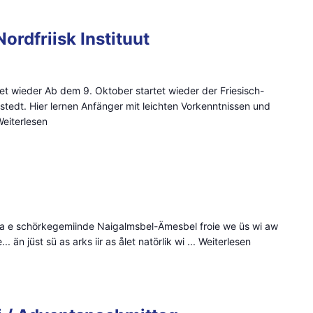
ordfriisk Instituut
rtet wieder Ab dem 9. Oktober startet wieder der Friesisch-
dstedt. Hier lernen Anfänger mit leichten Vorkenntnissen und
eiterlesen
 ma e schörkegemiinde Naigalmsbel-Ämesbel froie we üs wi aw
. än jüst sü as arks iir as ålet natörlik wi ...
Weiterlesen