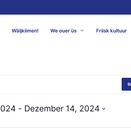
Wäljkiimen!
We ouer üs
Friisk kultuur
S
2024
 - 
Dezember 14, 2024