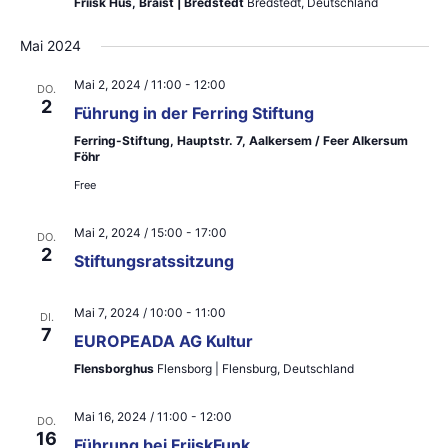
Friisk Hüs, Bräist | Bredstedt
Bredstedt, Deutschland
e
e
Mai 2024
n
u
-
Mai 2, 2024 / 11:00
-
12:00
DO.
n
2
Führung in der Ferring Stiftung
N
d
Ferring-Stiftung, Hauptstr. 7, Aalkersem / Feer Alkersum
a
Föhr
A
Free
v
n
i
Mai 2, 2024 / 15:00
-
17:00
s
DO.
2
g
Stiftungsratssitzung
i
a
c
Mai 7, 2024 / 10:00
-
11:00
DI.
t
7
EUROPEADA AG Kultur
h
i
Flensborghus
Flensborg | Flensburg, Deutschland
t
o
Mai 16, 2024 / 11:00
-
12:00
e
DO.
n
16
Führung bei FriiskFunk