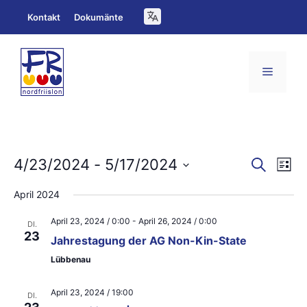
Zum
Kontakt
Dokumänte
Inhalt
springen
Menü
V
V
4/23/2024
 - 
5/17/2024
S
L
u
e
D
i
e
c
April 2024
s
a
h
r
r
t
e
April 23, 2024 / 0:00
-
April 26, 2024 / 0:00
t
e
DI.
a
a
23
Jahrestagung der AG Non-Kin-State
u
n
n
Lübbenau
m
s
s
w
April 23, 2024 / 19:00
DI.
t