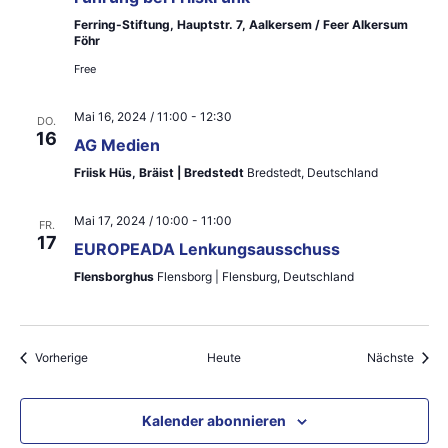
n
Ferring-Stiftung, Hauptstr. 7, Aalkersem / Feer Alkersum
Föhr
,
Free
N
a
Mai 16, 2024 / 11:00
-
12:30
DO.
16
AG Medien
v
Friisk Hüs, Bräist | Bredstedt
Bredstedt, Deutschland
i
Mai 17, 2024 / 10:00
-
11:00
g
FR.
17
EUROPEADA Lenkungsausschuss
a
Flensborghus
Flensborg | Flensburg, Deutschland
t
i
Veranstaltungen
Veran
Vorherige
Heute
Nächste
o
n
Kalender abonnieren