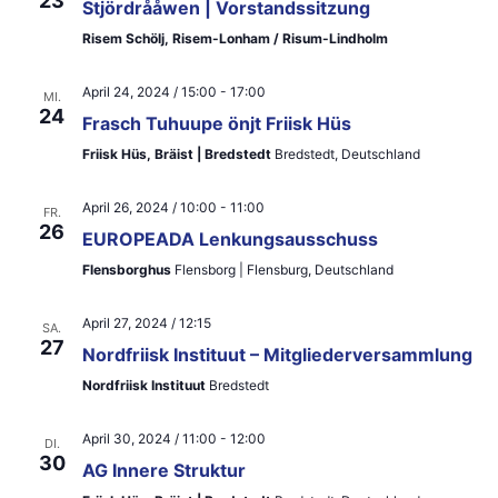
23
ä
t
Stjördrååwen | Vorstandssitzung
a
h
Risem Schölj, Risem-Lonham / Risum-Lindholm
a
l
l
l
April 24, 2024 / 15:00
-
17:00
MI.
e
t
24
Frasch Tuhuupe önjt Friisk Hüs
t
n
u
Friisk Hüs, Bräist | Bredstedt
Bredstedt, Deutschland
u
.
n
n
April 26, 2024 / 10:00
-
11:00
FR.
g
26
EUROPEADA Lenkungsausschuss
g
A
Flensborghus
Flensborg | Flensburg, Deutschland
e
n
n
April 27, 2024 / 12:15
s
SA.
27
Nordfriisk Instituut – Mitgliederversammlung
S
i
Nordfriisk Instituut
Bredstedt
u
c
April 30, 2024 / 11:00
-
12:00
h
c
DI.
30
AG Innere Struktur
t
h